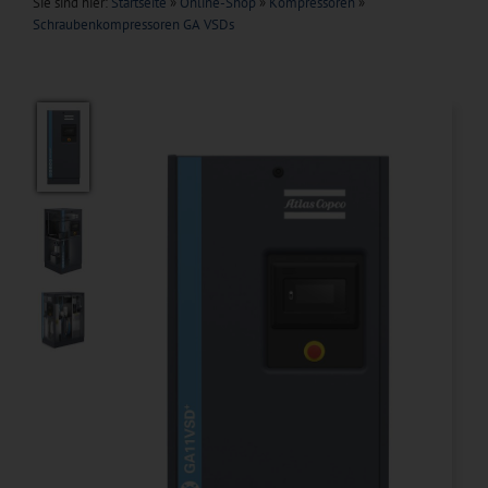
Sie sind hier:
Startseite
»
Online-Shop
»
Kompressoren
»
Schraubenkompressoren GA VSDs