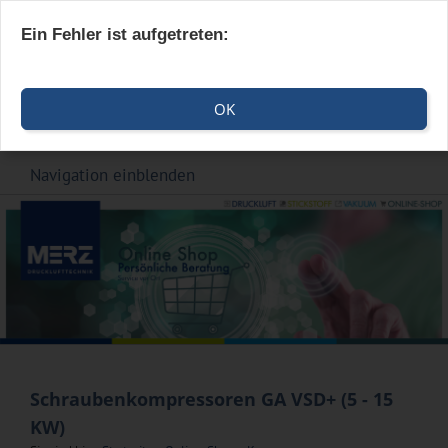
Ein Fehler ist aufgetreten:
OK
Navigation einblenden
Schraubenkompressoren GA VSD+ (5 - 15
KW)