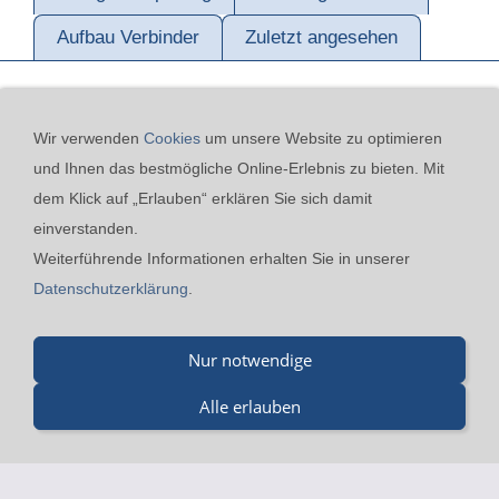
Aufbau Verbinder
Zuletzt angesehen
Wir verwenden
Cookies
um unsere Website zu optimieren
und Ihnen das bestmögliche Online-Erlebnis zu bieten. Mit
dem Klick auf „Erlauben“ erklären Sie sich damit
einverstanden.
Kontakt
24h-Notfall-Hotline
Cookies
Widerrufsrecht
Weiterführende Informationen erhalten Sie in unserer
Versand & Zahlung
Datenschutzerklärung
AGB
Datenschutzerklärung
.
Impressum
Nur notwendige
Merz GmbH - Beinheimer Straße 19 - 76437 Rastatt - Tel.:
07229-184 90 9-0 - Fax.: 07229-184 90 9-5 - mail@merz-
Alle erlauben
drucklufttechnik.de