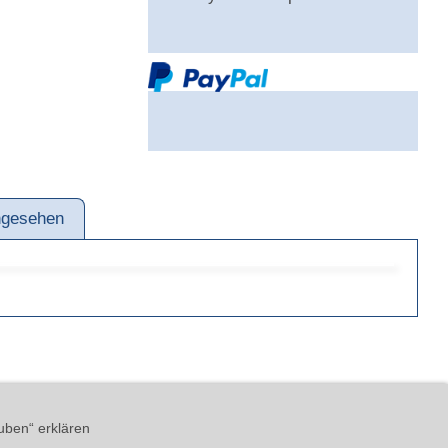
ngesehen
ärung
AGB
Impressum
uben“ erklären