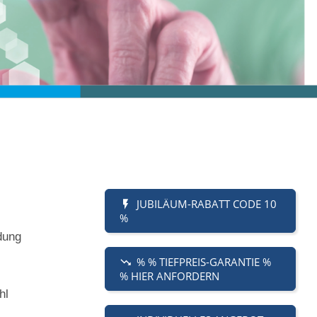
JUBILÄUM-RABATT CODE 10
%
dung
% % TIEFPREIS-GARANTIE %
% HIER ANFORDERN
hl