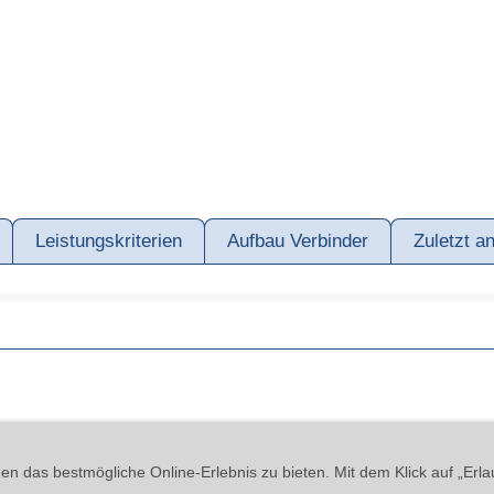
Leistungskriterien
Aufbau Verbinder
Zuletzt a
line
Cookies
Widerrufsrecht
Versand & Zahlung
Datenschutzerkl
n das bestmögliche Online-Erlebnis zu bieten. Mit dem Klick auf „Erla