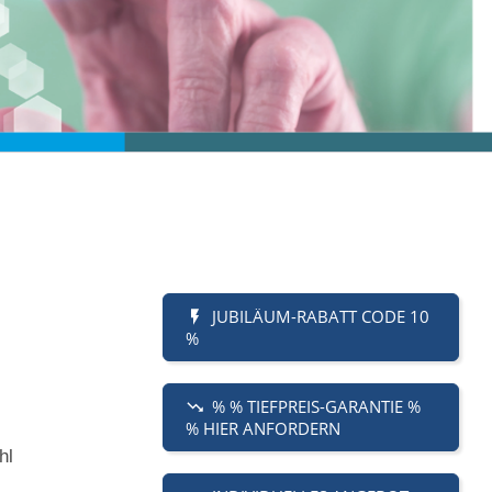
JUBILÄUM-RABATT CODE 10
%
% % TIEFPREIS-GARANTIE %
% HIER ANFORDERN
hl