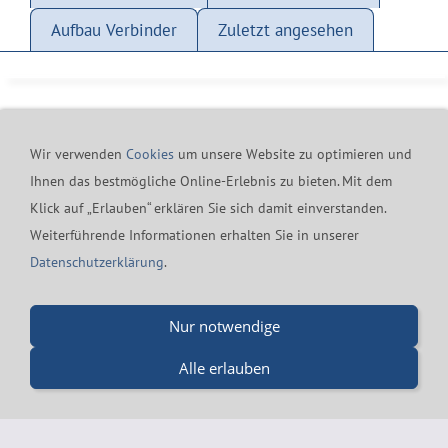
Aufbau Verbinder
Zuletzt angesehen
Wir verwenden
Cookies
um unsere Website zu optimieren und
Ihnen das bestmögliche Online-Erlebnis zu bieten. Mit dem
Klick auf „Erlauben“ erklären Sie sich damit einverstanden.
Kontakt
24h-Notfall-Hotline
Cookies
Widerrufsrecht
Weiterführende Informationen erhalten Sie in unserer
Versand & Zahlung
Datenschutzerklärung
AGB
Datenschutzerklärung
.
Impressum
Merz GmbH - Beinheimer Straße 19 - 76437 Rastatt - Tel.:
Nur notwendige
07229-184 90 9-0 - Fax.: 07229-184 90 9-5 - mail@merz-
Alle erlauben
drucklufttechnik.de