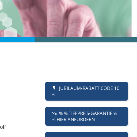
JUBILÄUM-RABATT CODE 10
%
% % TIEFPREIS-GARANTIE %
% HIER ANFORDERN
off