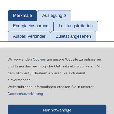
Merkmale
Auslegung ø
Energieeinsparung
Leistungskriterien
Aufbau Verbinder
Zuletzt angesehen
Wir verwenden
Cookies
um unsere Website zu optimieren
und Ihnen das bestmögliche Online-Erlebnis zu bieten. Mit
dem Klick auf „Erlauben“ erklären Sie sich damit
einverstanden.
Kontakt
24h-Notfall-Hotline
Cookies
Widerrufsrecht
Weiterführende Informationen erhalten Sie in unserer
Versand & Zahlung
Datenschutzerklärung
AGB
Datenschutzerklärung
.
Impressum
Nur notwendige
Merz GmbH - Beinheimer Straße 19 - 76437 Rastatt - Tel.: