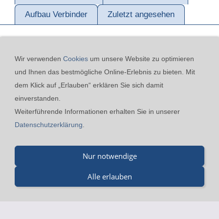
Aufbau Verbinder
Zuletzt angesehen
Wir verwenden
Cookies
um unsere Website zu optimieren
und Ihnen das bestmögliche Online-Erlebnis zu bieten. Mit
dem Klick auf „Erlauben“ erklären Sie sich damit
einverstanden.
Kontakt
24h-Notfall-Hotline
Cookies
Widerrufsrecht
Weiterführende Informationen erhalten Sie in unserer
Versand & Zahlung
Datenschutzerklärung
AGB
Datenschutzerklärung
.
Impressum
Merz GmbH - Beinheimer Straße 19 - 76437 Rastatt - Tel.:
Nur notwendige
07229-184 90 9-0 - Fax.: 07229-184 90 9-5 - mail@merz-
Alle erlauben
drucklufttechnik.de