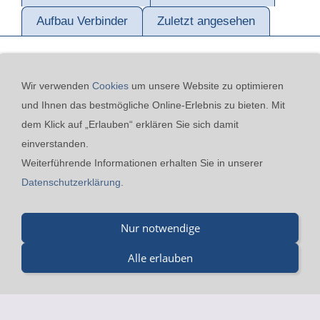
Aufbau Verbinder
Zuletzt angesehen
Wir verwenden
Cookies
um unsere Website zu optimieren
und Ihnen das bestmögliche Online-Erlebnis zu bieten. Mit
dem Klick auf „Erlauben“ erklären Sie sich damit
einverstanden.
Kontakt
24h-Notfall-Hotline
Cookies
Widerrufsrecht
Weiterführende Informationen erhalten Sie in unserer
Versand & Zahlung
Datenschutzerklärung
AGB
Datenschutzerklärung
.
Impressum
Merz GmbH - Beinheimer Straße 19 - 76437 Rastatt - Tel.:
Nur notwendige
07229-184 90 9-0 - Fax.: 07229-184 90 9-5 - mail@merz-
Alle erlauben
drucklufttechnik.de