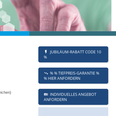
JUBILÄUM-RABATT CODE 10
%
% % TIEFPREIS-GARANTIE %
% HIER ANFORDERN
eichen)
INDIVIDUELLES ANGEBOT
ANFORDERN