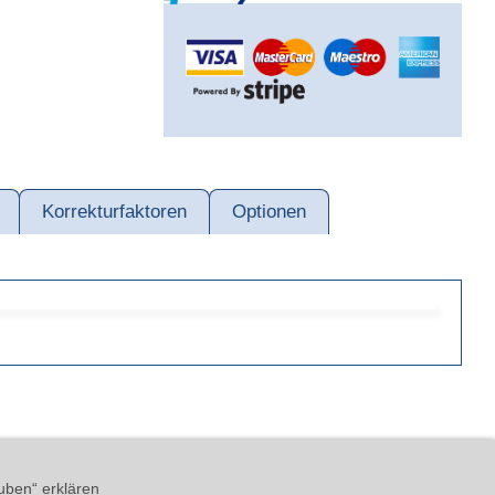
Korrekturfaktoren
Optionen
ärung
AGB
Impressum
uben“ erklären