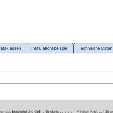
tätsklassen
Installationsbeispiel
Technische Daten
line
Cookies
Widerrufsrecht
Versand & Zahlung
Datenschutzerkl
n das bestmögliche Online-Erlebnis zu bieten. Mit dem Klick auf „Erla