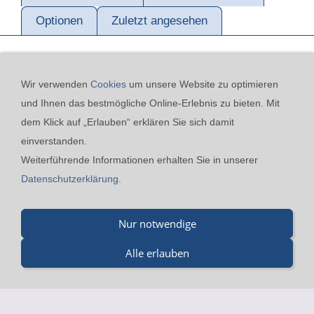
Optionen
Zuletzt angesehen
Wir verwenden
Cookies
um unsere Website zu optimieren
und Ihnen das bestmögliche Online-Erlebnis zu bieten. Mit
dem Klick auf „Erlauben“ erklären Sie sich damit
einverstanden.
Kontakt
24h-Notfall-Hotline
Cookies
Widerrufsrecht
Weiterführende Informationen erhalten Sie in unserer
Versand & Zahlung
Datenschutzerklärung
AGB
Datenschutzerklärung
.
Impressum
Nur notwendige
Merz GmbH - Beinheimer Straße 19 - 76437 Rastatt - Tel.:
07229-184 90 9-0 - Fax.: 07229-184 90 9-5 - mail@merz-
Alle erlauben
drucklufttechnik.de