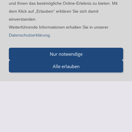
und Ihnen das bestmögliche Online-Erlebnis zu bieten. Mit
dem Klick auf „Erlauben“ erklären Sie sich damit
einverstanden.
Kontakt
24h-Notfall-Hotline
Cookies
Widerrufsrecht
Weiterführende Informationen erhalten Sie in unserer
Versand & Zahlung
Datenschutzerklärung
AGB
Datenschutzerklärung
.
Impressum
Nur notwendige
Merz GmbH - Beinheimer Straße 19 - 76437 Rastatt - Tel.:
07229-184 90 9-0 - Fax.: 07229-184 90 9-5 - mail@merz-
Alle erlauben
drucklufttechnik.de