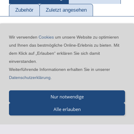
Zubehör
Zuletzt angesehen
Wir verwenden
Cookies
um unsere Website zu optimieren
und Ihnen das bestmögliche Online-Erlebnis zu bieten. Mit
dem Klick auf „Erlauben“ erklären Sie sich damit
einverstanden.
Kontakt
24h-Notfall-Hotline
Cookies
Widerrufsrecht
Weiterführende Informationen erhalten Sie in unserer
Versand & Zahlung
Datenschutzerklärung
AGB
Datenschutzerklärung
.
Impressum
Nur notwendige
Merz GmbH - Beinheimer Straße 19 - 76437 Rastatt - Tel.:
07229-184 90 9-0 - Fax.: 07229-184 90 9-5 - mail@merz-
Alle erlauben
drucklufttechnik.de