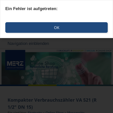
Ein Fehler ist aufgetreten:
OK
Navigation einblenden
Kompakter Verbrauchszähler VA 521 (R
1/2" DN 15)
Sie sind hier:
Startseite
»
Online-Shop
»
Messgeräte