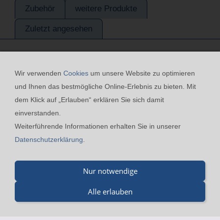
Zubehör
weitere Produkte
Zuletzt angesehen
Wir verwenden
Cookies
um unsere Website zu optimieren
und Ihnen das bestmögliche Online-Erlebnis zu bieten. Mit
dem Klick auf „Erlauben“ erklären Sie sich damit
einverstanden.
Kontakt
24h-Notfall-Hotline
Cookies
Widerrufsrecht
Weiterführende Informationen erhalten Sie in unserer
Versand & Zahlung
Datenschutzerklärung
AGB
Datenschutzerklärung
.
Impressum
Nur notwendige
Merz GmbH - Beinheimer Straße 19 - 76437 Rastatt - Tel.:
07229-184 90 9-0 - Fax.: 07229-184 90 9-5 - mail@merz-
Alle erlauben
drucklufttechnik.de