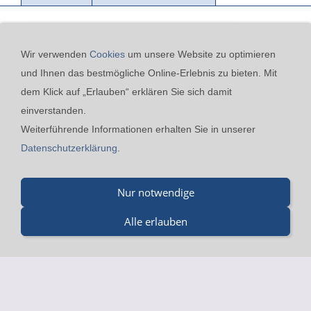
Wir verwenden
Cookies
um unsere Website zu optimieren
und Ihnen das bestmögliche Online-Erlebnis zu bieten. Mit
dem Klick auf „Erlauben“ erklären Sie sich damit
einverstanden.
Kontakt
24h-Notfall-Hotline
Cookies
Widerrufsrecht
Weiterführende Informationen erhalten Sie in unserer
Versand & Zahlung
Datenschutzerklärung
AGB
Datenschutzerklärung
.
Impressum
Nur notwendige
Merz GmbH - Beinheimer Straße 19 - 76437 Rastatt - Tel.:
07229-184 90 9-0 - Fax.: 07229-184 90 9-5 - mail@merz-
Alle erlauben
drucklufttechnik.de