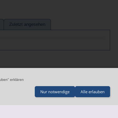
Zuletzt angesehen
ärung
AGB
Impressum
uben“ erklären
Nur notwendige
Alle erlauben
 - mail@merz-drucklufttechnik.de