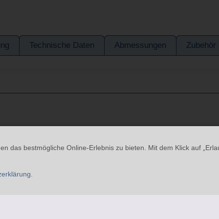
ung
Technische Daten
Abmessungen
Zubehör
line
Cookies
Widerrufsrecht
Versand & Zahlung
Datenschutzerkl
n das bestmögliche Online-Erlebnis zu bieten. Mit dem Klick auf „Erla
9 - 76437 Rastatt - Tel.: 07229-184 90 9-0 - Fax.: 07229-184 90 9-5
zerklärung
.