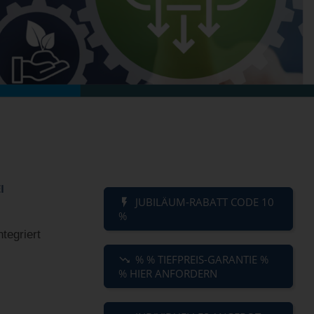
I
JUBILÄUM-RABATT CODE 10
%
ntegriert
% % TIEFPREIS-GARANTIE %
% HIER ANFORDERN