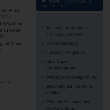
INDIVIDUELLES ANGEBOT
ANFORDERN
F 6+ FF mit
 8573-1
100 % ölfreie
Telefonische Beratung
ht zu warten
+49 7229/ 184909-0
SF-
Vor-Ort-Beratung
g mit Öl und
t
Individuelle Angebote
Atlas Copco
Vertriebspartner
Wartungen und Reparaturen
weichen)
Bezahlung auf Rechnung
möglich
Einfache Bezahlung per
PayPal & Stripe