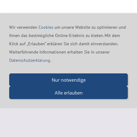
industriellen Anforderungen als auch Anspr...
MEHR ERFAHREN
Wir verwenden
Cookies
um unsere Website zu optimieren und
Ihnen das bestmögliche Online-Erlebnis zu bieten. Mit dem
Klick auf „Erlauben“ erklären Sie sich damit einverstanden.
Kontakt
24h-Notfall-Hotline
Cookies
Widerrufsrecht
Weiterführende Informationen erhalten Sie in unserer
Versand & Zahlung
Datenschutzerklärung
AGB
Datenschutzerklärung
.
Impressum
Merz GmbH - Beinheimer Straße 19 - 76437 Rastatt - Tel.:
Nur notwendige
07229-184 90 9-0 - Fax.: 07229-184 90 9-5 - mail@merz-
Alle erlauben
drucklufttechnik.de